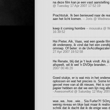
na deze film kan je een vast aanstellin
@ Tuesday 17 Apr 2007 17:52:19
Prachtstuk. Ik ben benieuwd naar de re
aan het licht komen.
-- Joris @ Wednes
keep it coming hombre
-- mousaka @ W
16:39:52
Hoi Pieter, Aik, Vaas, wat een goede fil
dit onderwerp, ik vind dat het een zendti
omroep. Of beter: in de UvAcollegezale
27 Apr 2007 19:52:58
He Renate, blij dat je 't leuk vindt. Als ji
afspeelt, wil ik wel 'n DVDtje branden...
2007 00:46:20
Goed stukje, er is wat mis in het onder
oplossen en wat het precies is. Some kr
gevoel mee van al dit nieuws. Het is so
papier hebben en dat we een lijn nog al
- AwesomeKid @ Saturday 12 May 2007
wue..wa...hoe...wie... Sia Furler?!! SOr
weinig niveau en tikje laat maar ik rea
schrik dat ik dacht dat ik de enige was 