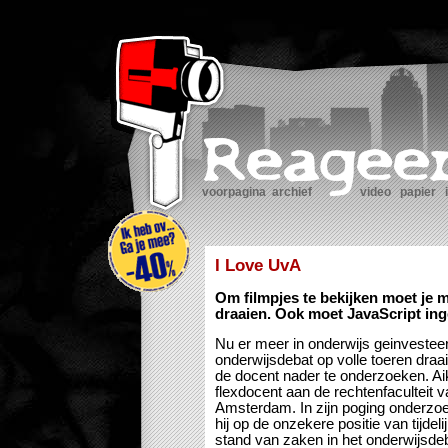
voorpagina
archief
video
papier
I Love UvA
Om filmpjes te bekijken moet je 
draaien. Ook moet JavaScript ing
Nu er meer in onderwijs geinvestee
onderwijsdebat op volle toeren draait,
de docent nader te onderzoeken. Ai
flexdocent aan de rechtenfaculteit v
Amsterdam. In zijn poging onderzoek
hij op de onzekere positie van tijdeli
stand van zaken in het onderwijsde