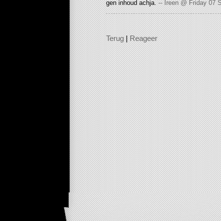
gen inhoud achja.
-- Ireen @ Friday 07 
Terug
|
Reageer