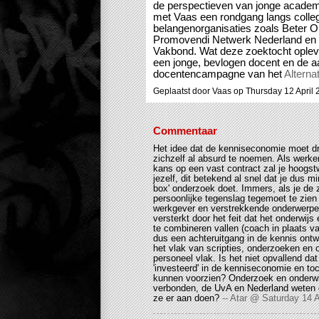
de perspectieven van jonge academi
met Vaas een rondgang langs colle
belangenorganisaties zoals Beter O
Promovendi Netwerk Nederland en d
Vakbond. Wat deze zoektocht opleve
een jonge, bevlogen docent en de a
docentencampagne van het
Alterna
Geplaatst door Vaas op Thursday 12 April
Commentaar
Het idee dat de kenniseconomie moet dr
zichzelf al absurd te noemen. Als werk
kans op een vast contract zal je hoogstw
jezelf, dit betekend al snel dat je dus mi
box' onderzoek doet. Immers, als je de 
persoonlijke tegenslag tegemoet te zien z
werkgever en verstrekkende onderwerpe
versterkt door het feit dat het onderwijs
te combineren vallen (coach in plaats va
dus een achteruitgang in de kennis ontwi
het vlak van scripties, onderzoeken en
personeel vlak. Is het niet opvallend dat
'investeerd' in de kenniseconomie en toc
kunnen voorzien? Onderzoek en onderwijs
verbonden, de UvA en Nederland weten d
ze er aan doen?
-- Atar @ Saturday 14 