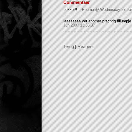
Commentaar
Lekker!!
-- Poema @ Wednesday 27 Jun
jaaaaaaaa yet another prachtig fillumpje
Jun 2007 13:53:37
Terug
|
Reageer