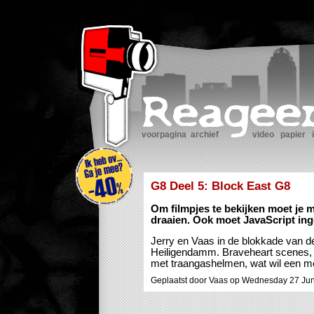
voorpagina
archief
video
papier
G8 Deel 5: Block East G8
Om filmpjes te bekijken moet je 
draaien. Ook moet JavaScript ing
Jerry en Vaas in de blokkade van de
Heiligendamm. Braveheart scenes, 
met traangashelmen, wat wil een 
Geplaatst door Vaas op Wednesday 27 Ju